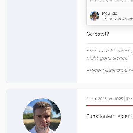
tritt das Proble
weiterhin auf? Wa
Maurizio
VPN?
27. März 2026 um
Getestet?
Frei nach Einstein:
nicht ganz sicher.“
Meine Glückszahl hie
2. Mai 2026 um 18:23
Funktioniert leide