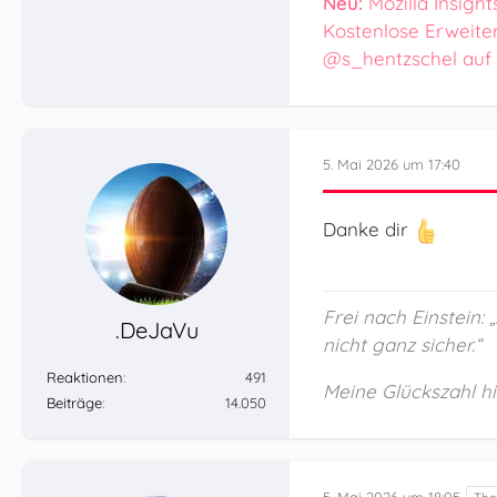
Neu:
Mozilla Insight
Kostenlose Erweite
@s_hentzschel auf
5. Mai 2026 um 17:40
Danke dir
Frei nach Einstein:
.DeJaVu
nicht ganz sicher.“
Reaktionen
491
Meine Glückszahl hie
Beiträge
14.050