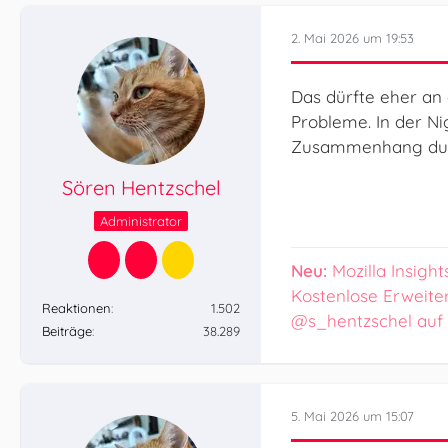
2. Mai 2026 um 19:53
Das dürfte eher an 
Probleme. In der Nig
Zusammenhang durc
Sören Hentzschel
Administrator
Neu:
Mozilla Insight
Kostenlose Erweite
Reaktionen
1.502
@s_hentzschel auf
Beiträge
38.289
5. Mai 2026 um 15:07