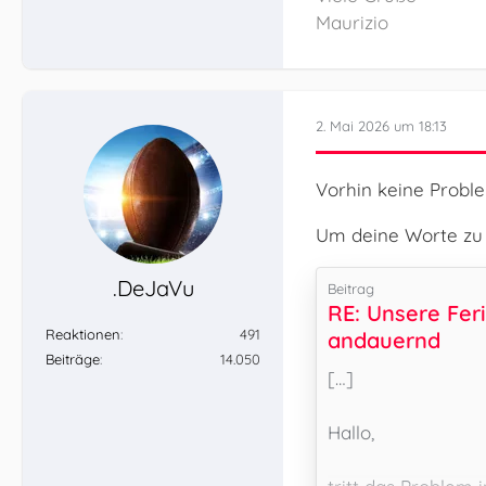
Maurizio
2. Mai 2026 um 18:13
Vorhin keine Proble
Um deine Worte zu 
.DeJaVu
Beitrag
RE: Unsere Fe
Reaktionen
491
andauernd
Beiträge
14.050
[…]
Hallo,