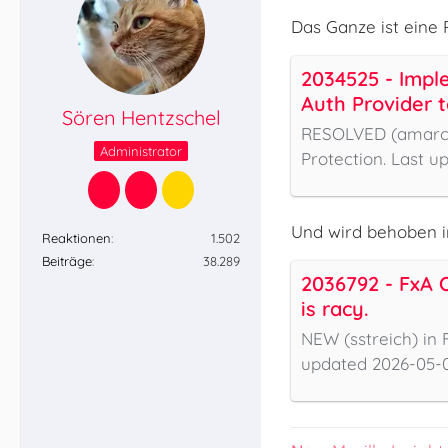
Das Ganze ist eine 
2034525 - Impl
Auth Provider t
Sören Hentzschel
alternative aut
RESOLVED (amarches
Administrator
Protection. Last u
Und wird behoben i
Reaktionen
1.502
Beiträge
38.289
2036792 - FxA 
is racy.
NEW (sstreich) in F
updated 2026-05-0