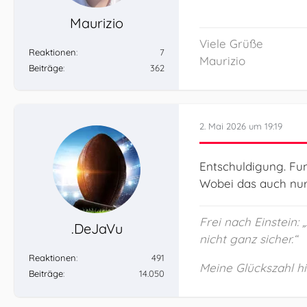
Maurizio
Viele Grüße
Reaktionen
7
Maurizio
Beiträge
362
2. Mai 2026 um 19:19
Entschuldigung. Fun
Wobei das auch nur 
Frei nach Einstein:
.DeJaVu
nicht ganz sicher.“
Reaktionen
491
Meine Glückszahl hie
Beiträge
14.050