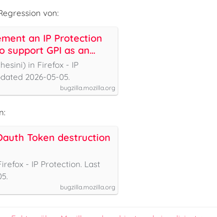
Regression von:
ement an IP Protection
o support GPI as an
h flow for mobile
ini) in Firefox - IP
pdated 2026-05-05.
bugzilla.mozilla.org
n:
Oauth Token destruction
irefox - IP Protection. Last
5.
bugzilla.mozilla.org