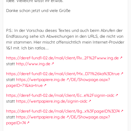
Idee. Vielleicht wisst ihr etwas.
Danke schon jetzt und viele Grüße
P.S.: In der Vorschau dieses Textes und auch beim Abrufen der
Endfassung sehe ich Abweichungen in den URLS, die nicht von
mir stammen. Hier mischt offensichtlich mein Internet-Provider
1&1 mit. Ich bin ratlos....
https://deref-1und1-02.de/mail/client/Rv…2F%2Fwww.ing.de
statt
http://www.ing.de
https://deref-1und1-02.de/mail/client/Mx…D71%26ka%3Dtrue
statt
https://wertpapiere.ing.de
/DE/Showpage.aspx?
pageID=71&ka=true
https://deref-1und1-02.de/mail/client/Ec…e%2Fsignin-oidc
statt
https://wertpapiere.ing.de/signin-oidc
https://deref-1und1-02.de/mail/client/8g…x%3FpageID%3D74
statt
https://wertpapiere.ing.de
/DE/Showpage.aspx?
pageID=74