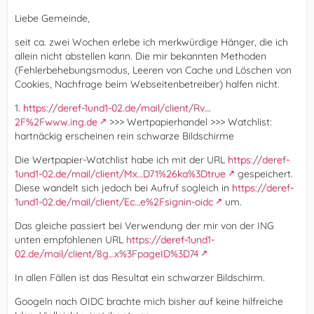
Liebe Gemeinde,
seit ca. zwei Wochen erlebe ich merkwürdige Hänger, die ich
allein nicht abstellen kann. Die mir bekannten Methoden
(Fehlerbehebungsmodus, Leeren von Cache und Löschen von
Cookies, Nachfrage beim Webseitenbetreiber) halfen nicht.
1.
https://deref-1und1-02.de/mail/client/Rv…
2F%2Fwww.ing.de
>>> Wertpapierhandel >>> Watchlist:
hartnäckig erscheinen rein schwarze Bildschirme
Die Wertpapier-Watchlist habe ich mit der URL
https://deref-
1und1-02.de/mail/client/Mx…D71%26ka%3Dtrue
gespeichert.
Diese wandelt sich jedoch bei Aufruf sogleich in
https://deref-
1und1-02.de/mail/client/Ec…e%2Fsignin-oidc
um.
Das gleiche passiert bei Verwendung der mir von der ING
unten empfohlenen URL
https://deref-1und1-
02.de/mail/client/8g…x%3FpageID%3D74
In allen Fällen ist das Resultat ein schwarzer Bildschirm.
Googeln nach OIDC brachte mich bisher auf keine hilfreiche