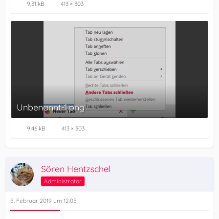
9,31 kB
413 × 303
Unbenannt-1.png
9,46 kB
413 × 303
Sören Hentzschel
Administrator
5. Februar 2019 um 12:05