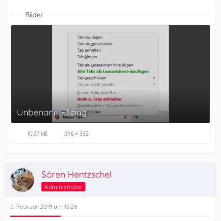
Bilder
Unbenannt-3.png
10,37 kB
396 × 332
Sören Hentzschel
Administrator
5. Februar 2019 um 12:26