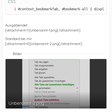
CSS
#context_bookmarkTab, #bookmark-all { display:n
Ausgeblendet
[attachment=1]Unbenannt-1.png[/attachment]
Standard bei mir
[attachment=0]Unbenannt-2.png[/attachment]
Bilder
Unbenannt-2.png