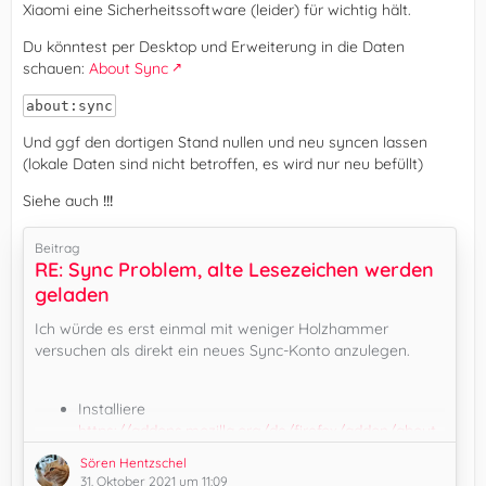
Xiaomi eine Sicherheitssoftware (leider) für wichtig hält.
Du könntest per Desktop und Erweiterung in die Daten
schauen:
About Sync
about:sync
Und ggf den dortigen Stand nullen und neu syncen lassen
(lokale Daten sind nicht betroffen, es wird nur neu befüllt)
Siehe auch
!!!
Beitrag
RE: Sync Problem, alte Lesezeichen werden
geladen
Ich würde es erst einmal mit weniger Holzhammer
versuchen als direkt ein neues Sync-Konto anzulegen.
Installiere
https://addons.mozilla.org/de/firefox/addon/about-
sync/
Sören Hentzschel
Rufe in Firefox about:sync auf
31. Oktober 2021 um 11:09