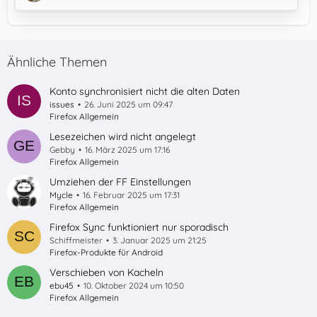
Klicke im Bereich "Bookmarks" auf "Engine Actions"
Klicke auf "Reset bookmarks"
Lasse Firefox erneut synchronisieren
Ähnliche Themen
Ggfs. auf den anderen Geräten wiederholen und
Lesezeichen anschließend prüfen
Konto synchronisiert nicht die alten Daten
Die nächsten Tage Beobachten, ob es jetzt besser
issues
26. Juni 2025 um 09:47
ist
Firefox Allgemein
Selbstverständlich sei vorher zu einer Sicherung der…
Lesezeichen wird nicht angelegt
Gebby
16. März 2025 um 17:16
Firefox Allgemein
Umziehen der FF Einstellungen
Mycle
16. Februar 2025 um 17:31
Firefox Allgemein
Firefox Sync funktioniert nur sporadisch
Schiffmeister
3. Januar 2025 um 21:25
Firefox-Produkte für Android
Verschieben von Kacheln
ebu45
10. Oktober 2024 um 10:50
Firefox Allgemein