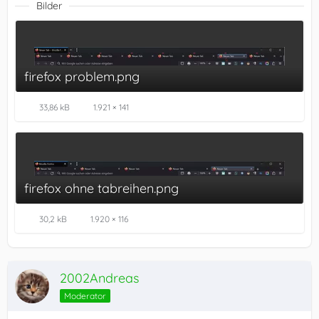
Bilder
firefox problem.png
33,86 kB
1.921 × 141
firefox ohne tabreihen.png
30,2 kB
1.920 × 116
2002Andreas
Moderator