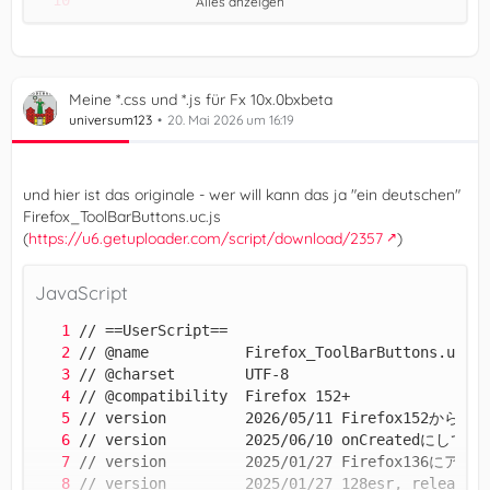
Alles anzeigen
})();
Meine *.css und *.js für Fx 10x.0bxbeta
universum123
20. Mai 2026 um 16:19
und hier ist das originale - wer will kann das ja "ein deutschen"
Firefox_ToolBarButtons.uc.js
(
https://u6.getuploader.com/script/download/2357
)
JavaScript