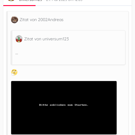
Zitat von 2002Andreas
Zitat von universum123
...