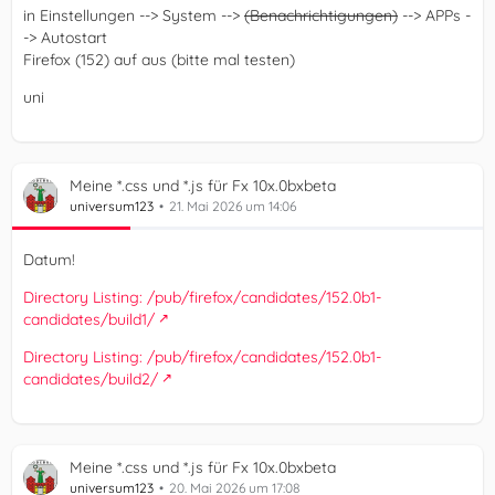
in Einstellungen --> System -->
(Benachrichtigungen)
--> APPs -
-> Autostart
weiß jemand zufällig, wie ich den OS Autostart im neuen
Firefox (152) auf aus (bitte mal testen)
FF 152 über die:
uni
HKEY_LOCAL_MACHINE\SOFTWARE\Policies\Mozilla\Firef
ox
Meine *.css und *.js für Fx 10x.0bxbeta
abschalten kann? Dieser Eintrag wird erst nach dem ersten
universum123
21. Mai 2026 um 14:06
aufrufen gesetzt!
Datum!
Danke und Grüße
Directory Listing: /pub/firefox/candidates/152.0b1-
candidates/build1/
Directory Listing: /pub/firefox/candidates/152.0b1-
candidates/build2/
Meine *.css und *.js für Fx 10x.0bxbeta
universum123
20. Mai 2026 um 17:08