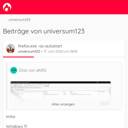
universum123
Beiträge von universum123
firefox.exe -os-autostart
universum123
17. Juni 2026 um 08:18
Zitat von dARO
Alles anzeigen
imho
Hallo zusammen,
Windows 11