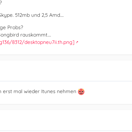
?
Skype. 512mb und 2,5 Amd....
ge Probs?
Songbird rauskommt....
mg136/8312/desktopneu7ii.th.png]
 erst mal wieder Itunes nehmen