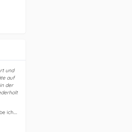
ert und
te auf
in der
ederholt
 ich....