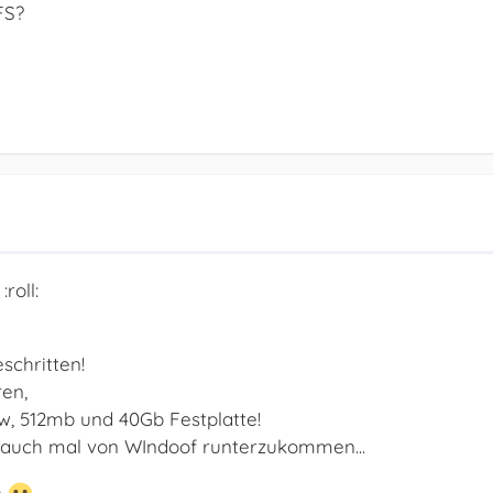
FS?
roll:
schritten!
en,
w, 512mb und 40Gb Festplatte!
 auch mal von WIndoof runterzukommen...
n