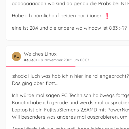
äääääääääääh wo sind da genau die Probs bei NT
Habe ich nämlichauf beiden partitionen
eine ist 28.4 und die andere wo window ist 8.83 :-??
Welches Linux
Keule81
9. November 2005 um 00:07
:shock: Huch was hab ich n hier ins rollengebracht? :
Das ging aber flott...
Ich würde mal sagen PC Technisch halbwegs fortge
Kanotix habe ich gerade und werds mal ausprobier
Laptop ist ein FujitsuSiemens 2,6AMD mit PowerNo
Will besonders was anderes mal ausprobieren, um
Appel finde ich z.b. sehr geil, habe leider nur keine