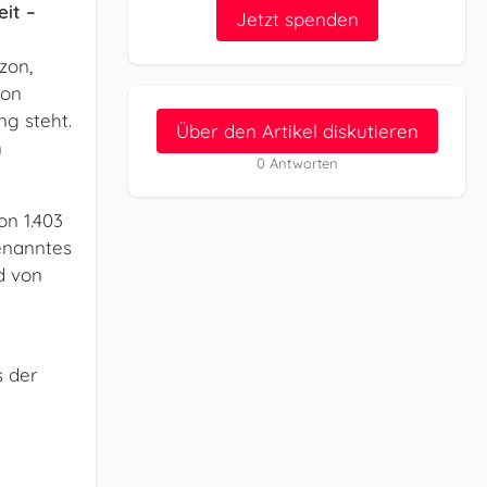
it –
Jetzt spenden
zon,
mon
ng steht.
Über den Artikel diskutieren
n
0 Antworten
n 1.403
enanntes
d von
 der