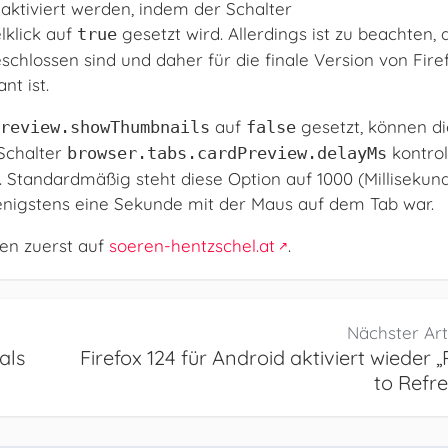
 aktiviert werden, indem der Schalter
klick auf
gesetzt wird. Allerdings ist zu beachten, 
true
chlossen sind und daher für die finale Version von Firef
t ist.
auf
gesetzt, können d
review.showThumbnails
false
 Schalter
kontroll
browser.tabs.cardPreview.delayMs
 Standardmäßig steht diese Option auf 1000 (Millisekund
enigstens eine Sekunde mit der Maus auf dem Tab war.
en zuerst auf
soeren-hentzschel.at
.
Nächster Art
als
Firefox 124 für Android aktiviert wieder „
to Refre