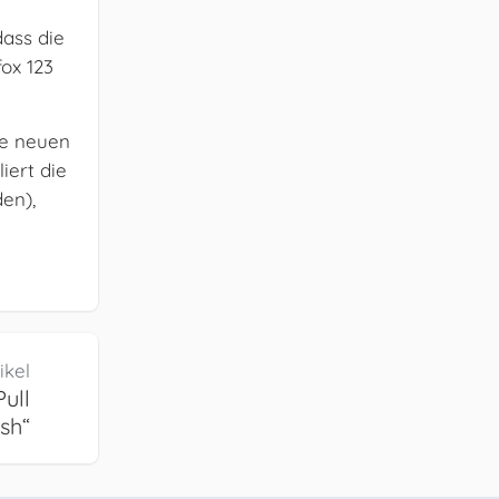
dass die
ox 123
ie neuen
iert die
en),
ikel
Pull
sh“