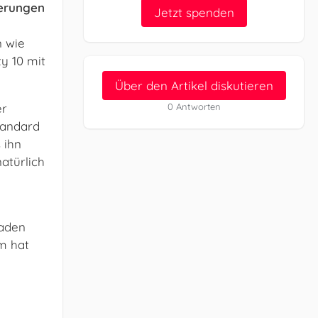
serungen
Jetzt spenden
n wie
y 10 mit
Über den Artikel diskutieren
er
0 Antworten
tandard
 ihn
atürlich
laden
m hat