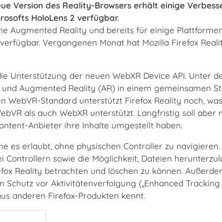
 neue Version des Reality-Browsers erhält einige Verbes
crosofts HoloLens 2 verfügbar.
owie Augmented Reality und bereits für einige Plattforme
erfügbar. Vergangenen Monat hat Mozilla Firefox Realit
t die Unterstützung der neuen WebXR Device API. Unter d
R) und Augmented Reality (AR) in einem gemeinsamen S
 WebVR-Standard unterstützt Firefox Reality noch, was
bVR als auch WebXR unterstützt. Langfristig soll aber n
tent-Anbieter ihre Inhalte umgestellt haben.
he es erlaubt, ohne physischen Controller zu navigieren.
ei Controllern sowie die Möglichkeit, Dateien herunterzu
efox Reality betrachten und löschen zu können. Außerde
en Schutz vor Aktivitätenverfolgung („Enhanced Tracking
aus anderen Firefox-Produkten kennt.