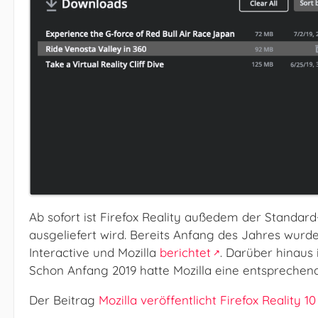
Ab sofort ist Firefox Reality außedem der Standar
ausgeliefert wird. Bereits Anfang des Jahres wurd
Interactive und Mozilla
berichtet
. Darüber hinaus i
Schon Anfang 2019 hatte Mozilla eine entspreche
Der Beitrag
Mozilla veröffentlicht Firefox Reality 10