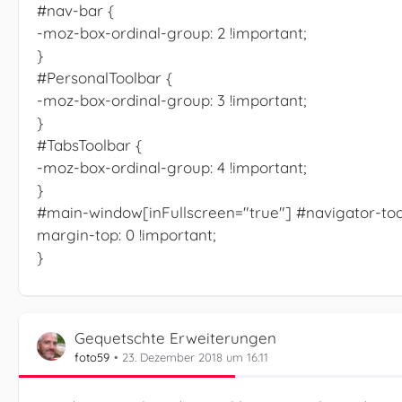
#nav-bar {
-moz-box-ordinal-group: 2 !important;
}
#PersonalToolbar {
-moz-box-ordinal-group: 3 !important;
}
#TabsToolbar {
-moz-box-ordinal-group: 4 !important;
}
#main-window[inFullscreen="true"] #navigator-too
margin-top: 0 !important;
}
Gequetschte Erweiterungen
foto59
23. Dezember 2018 um 16:11