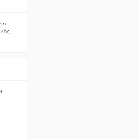
den
ehr,
er