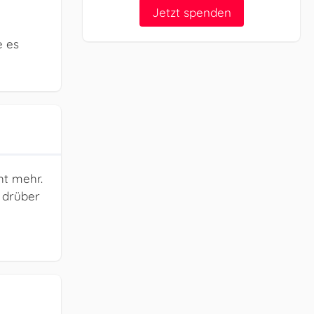
Jetzt spenden
e es
ht mehr.
 drüber