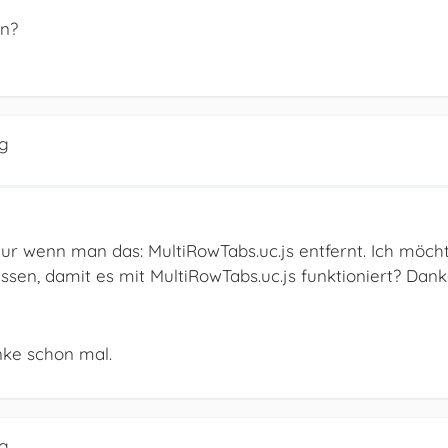
en?
ig
 nur wenn man das: MultiRowTabs.uc.js entfernt. Ich möch
sen, damit es mit MultiRowTabs.uc.js funktioniert? Dan
nke schon mal.
ig