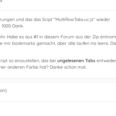
erungen und das das Scipt "MultiRowTabs.uc.js" wieder
. 1000 Dank.
mehr. Habe es aus #1 in diesem Forum aus der Zip entno
atte mir bookmarks gemacht, aber alle laufen ins leere. D
cript so einzustellen, das bei
ungelesenen
Tabs
entweder
einer anderen Farbe hat? Danke schon mal.
ion)