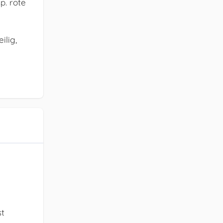
p. rote
ilig,
st