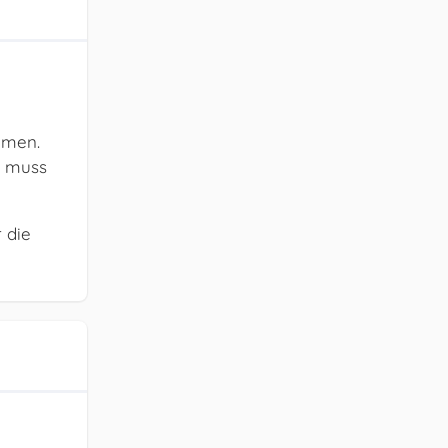
mmen.
a muss
 die