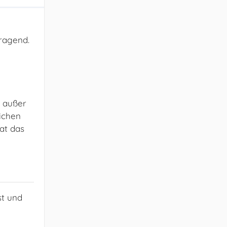
rragend.
, außer
ichen
at das
st und