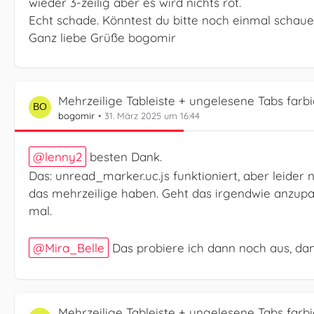
wieder 3-zeilig aber es wird nichts rot.
Echt schade. Könntest du bitte noch einmal schau
Ganz liebe Grüße bogomir
Mehrzeilige Tableiste + ungelesene Tabs farb
bogomir
31. März 2025 um 16:44
lenny2
besten Dank.
Das: unread_marker.uc.js funktioniert, aber leider
das mehrzeilige haben. Geht das irgendwie anzupas
mal.
Mira_Belle
Das probiere ich dann noch aus, da
Mehrzeilige Tableiste + ungelesene Tabs farb